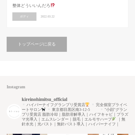
整体どういいんだろ
ボディ
2022.03.22
トップページに戻る
Instagram
kireinohimitsu_official
ハイパーナイフグランプリ受賞店
完全個室プライベ
ートサロン
東京都目黒区南3-12-5
"小顔"グラン
プリ受賞店
脂肪冷却｜脂肪溶解導入｜ハイフキャビ｜プラズ
マ光導入｜エムスレンダー｜脱毛｜エルモサハーブ
｜無
針水光｜光バスト｜無針バスト導入｜ハイパーナイフ｜