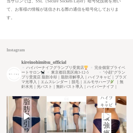
当サロンでは、SSL（Secure Sockets Layer）暗号化技術を用い
て、お客様の情報が送信される際の通信を暗号化しておりま
す。
Instagram
kireinohimitsu_official
ハイパーナイフグランプリ受賞店
完全個室プライベ
ートサロン
東京都目黒区南3-12-5
"小顔"グラン
プリ受賞店
脂肪冷却｜脂肪溶解導入｜ハイフキャビ｜プラズ
マ光導入｜エムスレンダー｜脱毛｜エルモサハーブ
｜無
針水光｜光バスト｜無針バスト導入｜ハイパーナイフ｜