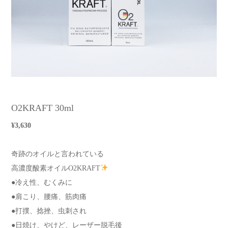
O2KRAFT 30ml
¥3,630
奇跡のオイルと言われている
高濃度酸素オイルO2KRAFT
●冷え性、むくみに
●肩こり、腰痛、筋肉痛
●打撲、捻挫、虫刺され
●日焼け、やけど、レーザー脱毛後