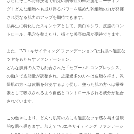
さらにそこへ特殊技術で胎児の臍帯血の幹細胞をコーティン
グ！どんな細胞へも成り得るパワーを秘めた幹細胞の力が発揮
され更なる肌力のアップを期待できます。
肌再生に特化したスキンケアとして、美白やシワ、皮脂のコン
トロール、毛穴を整えたり、様々な美容効果が期待できます。
また、“V3エキサイティング ファンデーション”はお肌へ適度な
ツヤをもたらすファンデーション。
どんな肌質の人でも配合された「セブームP-コンプレックス」
の働きで皮脂量が調整され、皮脂過多の方へは皮脂を抑え、乾
燥肌の方へは皮脂を分泌するよう促し、整った肌の方へは栄養
素として吸収されるよう自然とコントロールされる成分が配合
されています。
この働きにより、どんな肌質の方にも適度なツヤ感を与え健康
的な肌へ導きます。加えて“V3エキサイティング ファンデーシ