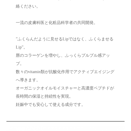
絡ください。
一流の皮膚科医と化粧品科学者の共同開発。
”ふくらんだように見せるLipではなく、ふくらませる
Lip”。
唇のコラーゲンを増やし、ふっくらプルプル感アッ
プ。
数々のvitamin類が抗酸化作用でアクティブエイジング
へ導きます。
オーガニックオイルモイスチャーと高濃度ペプチドが
長時間の保湿と持続性を実現。
妊娠中でも安心して使える成分です。