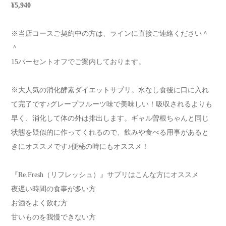
¥5,940
※当店コースご契約中の方は、ラインに直接ご連絡ください＾
＾
15パーセントオフでご案内しております。
※大人気の消化酵素ダイエットサプリ。水なし食後に口に入れ
て完了です♪グレープフルーツ味で美味しい！吸収されるよりも
早く、消化して体の外は排出します。ギャル曽根ちゃんと同じ
状態を疑似的に作ってくれるので、飲みや食べる用事があると
きにオススメです♪便秘の時にもオススメ！
『Re.Fresh（リフレッシュ）』サプリはこんな方にオススメ
夜遅い時間の食事が多い方
お酒をよく飲む方
甘いものを我慢できない方