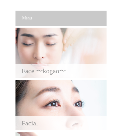
Menu
Face 〜kogao〜
Facial