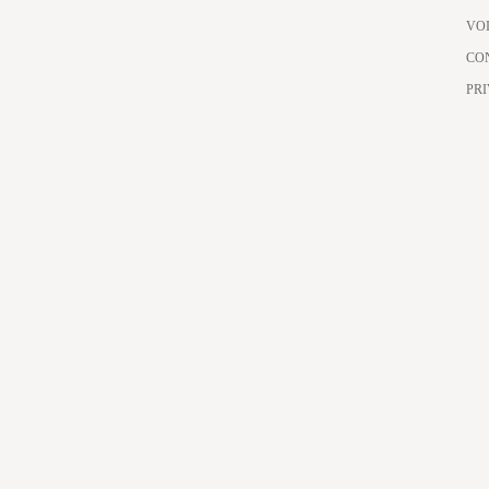
VO
CO
PR