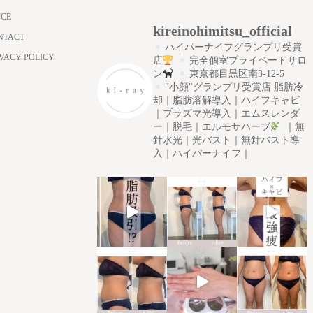
ICE
kireinohimitsu_official
NTACT
ハイパーナイフグランプリ受賞
IVACY POLICY
店
完全個室プライベートサロ
ン
東京都目黒区南3-12-5
"小顔"グランプリ受賞店
脂肪冷
却｜脂肪溶解導入｜ハイフキャビ
｜プラズマ光導入｜エムスレンダ
ー｜脱毛｜エルモサハーブ
｜無
針水光｜光バスト｜無針バスト導
入｜ハイパーナイフ｜