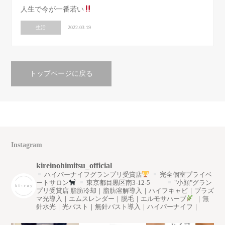
人生で今が一番若い
生活
2022.03.19
トップページに戻る
Instagram
kireinohimitsu_official
ハイパーナイフグランプリ受賞店
完全個室プライベ
ートサロン
東京都目黒区南3-12-5
"小顔"グラン
プリ受賞店
脂肪冷却｜脂肪溶解導入｜ハイフキャビ｜プラズ
マ光導入｜エムスレンダー｜脱毛｜エルモサハーブ
｜無
針水光｜光バスト｜無針バスト導入｜ハイパーナイフ｜