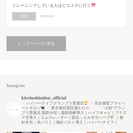
トレーニングしている人ほどエステに行く
美容
2022.03.29
トップページに戻る
Instagram
kireinohimitsu_official
ハイパーナイフグランプリ受賞店
完全個室プライベ
ートサロン
東京都目黒区南3-12-5
"小顔"グラン
プリ受賞店
脂肪冷却｜脂肪溶解導入｜ハイフキャビ｜プラズ
マ光導入｜エムスレンダー｜脱毛｜エルモサハーブ
｜無
針水光｜光バスト｜無針バスト導入｜ハイパーナイフ｜