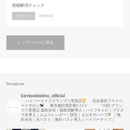
便秘解消チェック
ダイエット
2022.03.04
トップページに戻る
Instagram
kireinohimitsu_official
ハイパーナイフグランプリ受賞店
完全個室プライベ
ートサロン
東京都目黒区南3-12-5
"小顔"グラン
プリ受賞店
脂肪冷却｜脂肪溶解導入｜ハイフキャビ｜プラズ
マ光導入｜エムスレンダー｜脱毛｜エルモサハーブ
｜無
針水光｜光バスト｜無針バスト導入｜ハイパーナイフ｜