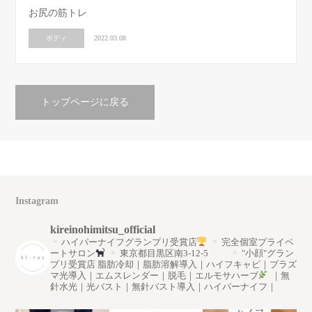
お尻の筋トレ
ボディ
2022.03.08
トップページに戻る
Instagram
kireinohimitsu_official
ハイパーナイフグランプリ受賞店
完全個室プライベ
ートサロン
東京都目黒区南3-12-5
"小顔"グラン
プリ受賞店
脂肪冷却｜脂肪溶解導入｜ハイフキャビ｜プラズ
マ光導入｜エムスレンダー｜脱毛｜エルモサハーブ
｜無
針水光｜光バスト｜無針バスト導入｜ハイパーナイフ｜