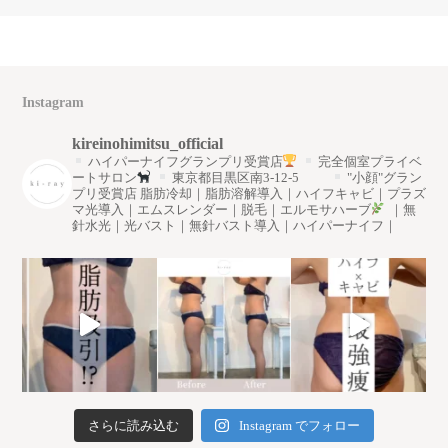
Instagram
kireinohimitsu_official
ハイパーナイフグランプリ受賞店
完全個室プライベ
ートサロン
東京都目黒区南3-12-5
"小顔"グラン
プリ受賞店
脂肪冷却｜脂肪溶解導入｜ハイフキャビ｜プラズ
マ光導入｜エムスレンダー｜脱毛｜エルモサハーブ
｜無
針水光｜光バスト｜無針バスト導入｜ハイパーナイフ｜
さらに読み込む
Instagram でフォロー