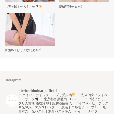
お腹を凹ませる食べ物
便秘解消チェック
骨盤矯正はどんな時必要
Instagram
kireinohimitsu_official
ハイパーナイフグランプリ受賞店
完全個室プライベ
ートサロン
東京都目黒区南3-12-5
"小顔"グラン
プリ受賞店
脂肪冷却｜脂肪溶解導入｜ハイフキャビ｜プラズ
マ光導入｜エムスレンダー｜脱毛｜エルモサハーブ
｜無
針水光｜光バスト｜無針バスト導入｜ハイパーナイフ｜