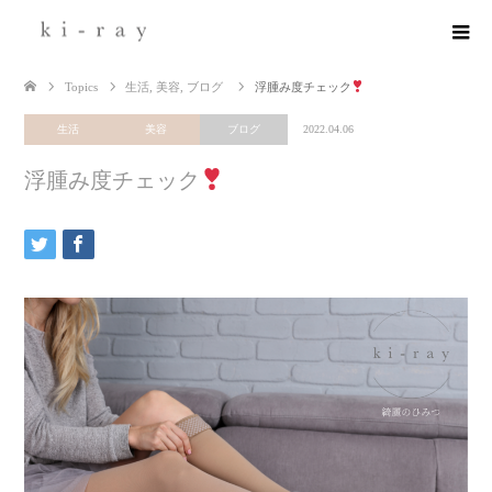
Topics
生活
,
美容
,
ブログ
浮腫み度チェック
生活
美容
ブログ
2022.04.06
浮腫み度チェック