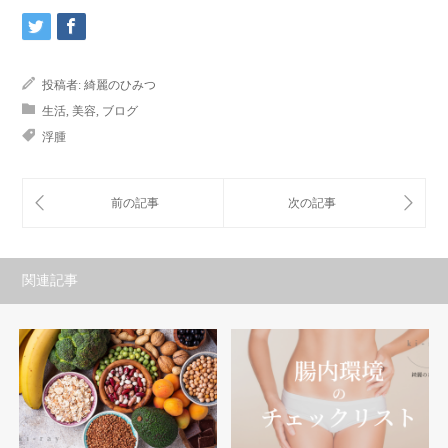
投稿者:
綺麗のひみつ
生活
,
美容
,
ブログ
浮腫
関連記事